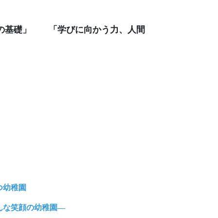
の基礎」 「学びに向かう力、人間
つ幼稚園
顔の幼稚園―