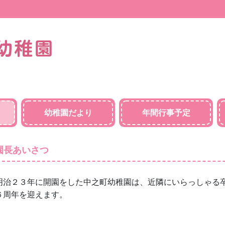
幼稚園だより
年間行事予定
園長あいさつ
治２３年に開園をした中之町幼稚園は、近隣にいらっしゃる卒
６周年を迎えます。