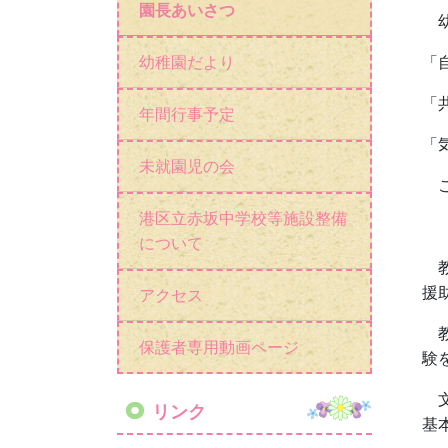
園長あいさつ
幼
幼稚園だより
「
「
年間行事予定
「
未就園児の会
こ
港区立赤坂中学校等施設整備
について
援
アクセス
保護者専用動画ページ
験
リンク
基