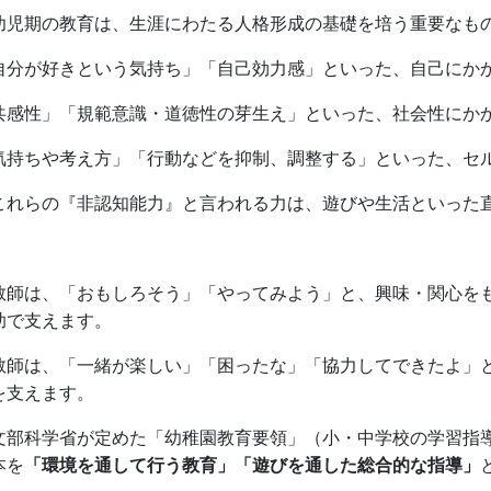
児期の教育は、生涯にわたる人格形成の基礎を培う重要なも
自分が好きという気持ち」「自己効力感」といった、自己にか
共感性」「規範意識・道徳性の芽生え」といった、社会性にか
気持ちや考え方」「行動などを抑制、調整する」といった、セ
れらの『非認知能力』と言われる力は、遊びや生活といった直
教師は、「おもしろそう」「やってみよう」と、興味・関心を
助で支えます。
教師は、「一緒が楽しい」「困ったな」「協力してできたよ」
を支えます。
文部科学省が定めた「幼稚園教育要領」（小・中学校の学習指
本を
「環境を通して行う教育」「遊びを通した総合的な指導」