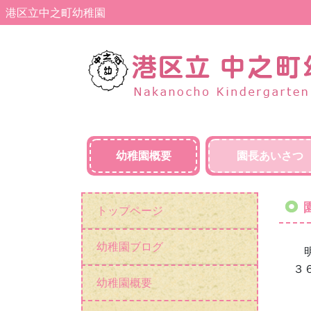
港区立中之町幼稚園
幼稚園概要
園長あいさつ
トップページ
幼稚園ブログ
明
３
幼稚園概要