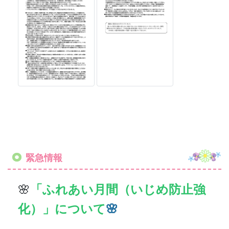
緊急情報
🌸
「ふれあい月間（いじめ防止強
化）」について
🌸
港区では、各学校が、いじめ・不
登校などの早期発見・早期対応・
未然防止等につながる取組を推進
するため、令和７年度から、学期
に１回「ふれあい月間」を実施し
ております。
本園では、６月に