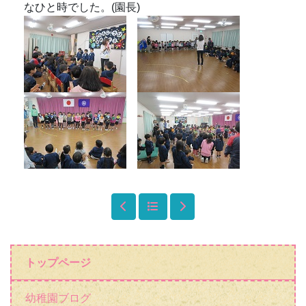
トップページ
幼稚園ブログ
幼稚園概要
園長あいさつ
幼稚園だより
年間行事予定
未就園児の会