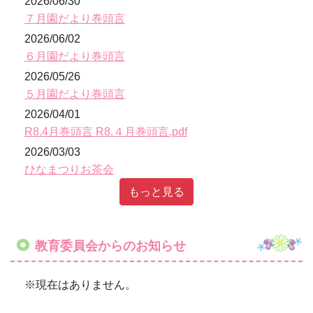
もっと見る
教育委員会からのお知らせ
※現在はありません。
幼稚園ブログ
宇宙組さんが来てくれた！
2016年3月13日
17時22分
11日(金)の3歳児太陽組の誕生会は遊戯室で行いま
した。いつもは保育室でやっているのですが、4月か
らは地球組になり、毎月遊戯室で誕生会をするので
少し慣れておこうと遊戯室へ。セレモニーが終わる
といつもは担任の先生が出し物を見せてくれるの