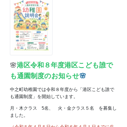
中之町幼稚園では令和８年度から「港区こども誰で
も通園制度」を開始しています。
月・木クラス 5名、 火・金クラス５名 を募集し
ました。
（令和５年４月５日から令和６年４月１日までに生
まれた、２歳児クラス年齢のお子さんが対象です）
９時～１１時半、こども誰でも通園制度担当の幼稚
園教諭・保育士と一緒に、安全な幼稚園の保育室や
広い園庭でのびのびと遊びましょう！
後期の利用は、後期募集をお待ちください。
こども誰でも通園制度のお知らせ.pdf