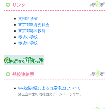
登校連絡票
学校感染症による出席停止について
港区立中之町幼稚園のホームページです。
カウンタ
COUNTER
1
4
1
6
8
4
6
今日
2
2
0
昨日
5
6
4
学校感染症による出席停止について
|
個人情報の取り扱い
について
|
サイトマップ
港区立中之町幼稚園