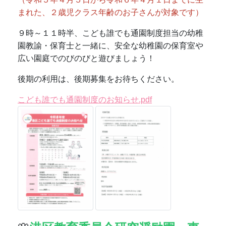
🌸
港区教育委員会研究奨励園・東
京都体育健康教育推進校
🌸
１１月１４日（金）に研究発表会を行いました。研
究紀要をご覧ください。
研究紀要「意欲的に遊ぶ幼児を育てる」～豊かな遊
びがあふれる園庭環境の工夫と援助～.pdf