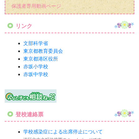
登校連絡票
学校感染症による出席停止について
港区立中之町幼稚園のホームページです。
カウンタ
COUNTER
1
4
1
6
0
3
3
今日
3
4
0
昨日
4
3
1
学校感染症による出席停止について
|
個人情報の取り扱い