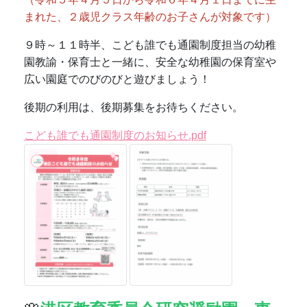
🌸
港区教育委員会研究奨励園・東
京都体育健康教育推進校
🌸
１１月１４日（金）に研究発表会を行いました。研
究紀要をご覧ください。
研究紀要「意欲的に遊ぶ幼児を育てる」～豊かな遊
びがあふれる園庭環境の工夫と援助～.pdf