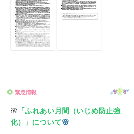
緊急情報
🌸
「ふれあい月間（いじめ防止強
化）」について
🌸
港区では、各学校が、いじめ・不
登校などの早期発見・早期対応・
未然防止等につながる取組を推進
するため、令和７年度から、学期
に１回「ふれあい月間」を実施し
ております。
本園では、６月に