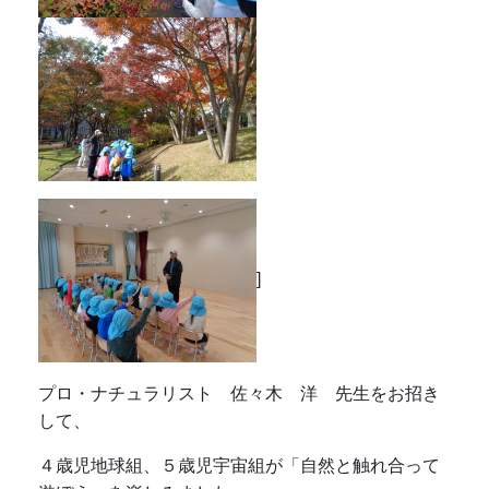
プロ・ナチュラリスト 佐々木 洋 先生をお招き
して、
４歳児地球組、５歳児宇宙組が「自然と触れ合って
遊ぼう」を楽しみました。
まずは昨年9月に完成した新しい園庭の探検。
ダンゴムシ探しをしてオスとメスの見分け方、足の
数を教えてもらったり、
草花や池の生き物について、話をしてもらいまし
た。
その後、園の外に出て散策をしました。
ハクビシンやミミズの糞を発見して面白かったで