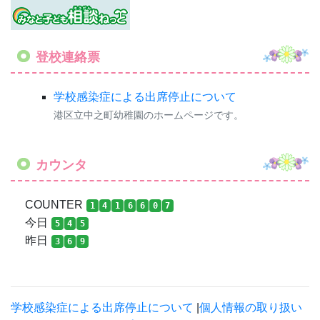
COUNTER
1
4
1
6
6
0
7
今日
5
4
5
昨日
3
6
9
学校感染症による出席停止について
|
個人情報の取り扱い
について
|
サイトマップ
港区立中之町幼稚園
〒107-0052 東京都港区赤坂９丁目２番２６号
TEL：03-3405-7619 FAX：03-3401-5814
Copyright © 2016 港区立中之町幼稚園 All rights reserved.