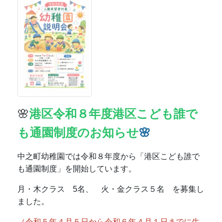
中之町幼稚園では令和８年度から「港区こども誰で
も通園制度」を開始しています。
月・木クラス 5名、 火・金クラス５名 を募集し
ました。
（令和５年４月５日から令和６年４月１日までに生
まれた、２歳児クラス年齢のお子さんが対象です）
９時～１１時半、こども誰でも通園制度担当の幼稚
園教諭・保育士と一緒に、安全な幼稚園の保育室や
広い園庭でのびのびと遊びましょう！
後期の利用は、後期募集をお待ちください。
こども誰でも通園制度のお知らせ.pdf