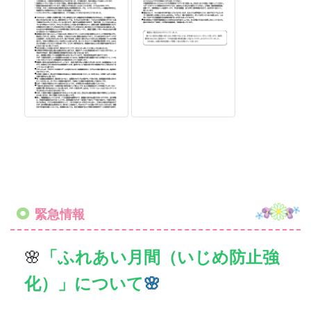
緊急情報
🌸
「ふれあい月間（いじめ防止強
化）」について
🌸
港区では、各学校が、いじめ・不
登校などの早期発見・早期対応・
未然防止等につながる取組を推進
するため、令和７年度から、学期
に１回「ふれあい月間」を実施し
ております。
本園では、６月に