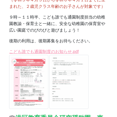
🌸
港区教育委員会研究奨励園・東
京都体育健康教育推進校
🌸
１１月１４日（金）に研究発表会を行いました。研
究紀要をご覧ください。
研究紀要「意欲的に遊ぶ幼児を育てる」～豊かな遊
びがあふれる園庭環境の工夫と援助～.pdf