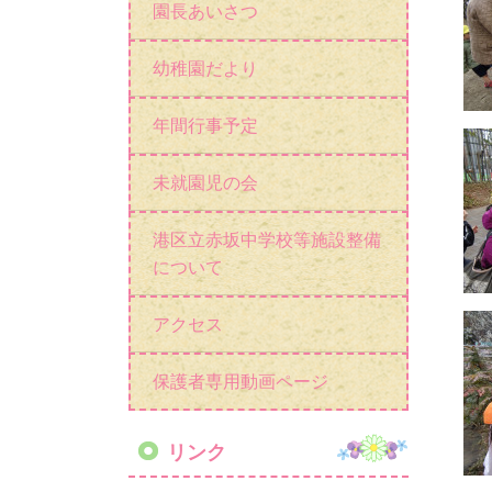
園長あいさつ
幼稚園だより
年間行事予定
未就園児の会
港区立赤坂中学校等施設整備
について
アクセス
保護者専用動画ページ
リンク