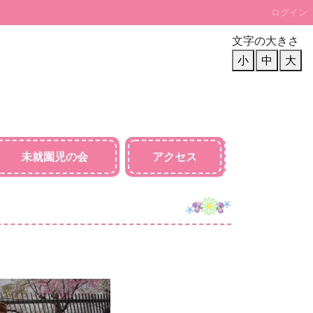
ログイン
文字の大きさ
小
中
大
未就園児の会
アクセス