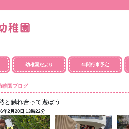
幼稚園だより
年間行事予定
幼稚園ブログ
然と触れ合って遊ぼう
26年2月20日
13時22分