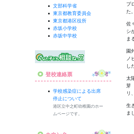
プ
文部科学省
た
東京都教育委員会
東京都港区役所
佐
赤坂小学校
シ
赤坂中学校
ま
園
ノ
し
登校連絡票
太
芽
学校感染症による出席
リ
停止について
生
港区立中之町幼稚園のホー
ま
ムページです。