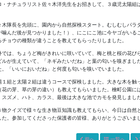
ロ・ナチュラリスト佐々木洋先生をお招きして、３歳児太陽組
。
々木隊長を先頭に、園内から自然探検スタート。むしむしパラ
が噛んだ後が見つかりました！）、にこにこ池に今ヤゴがいる
るチョウの種類が違うことを教えてもらったりしました。
外では、ちょうど梅がきれいに咲いていて、梅と桃と桜の花び
ビルが生えていて、「ネギみたいだね」と葉の匂いを嗅ぎまし
た。「いいにおいだね」と何度も匂いを嗅いでいました。
陽１組と太陽２組は違うコースで探検しました。大きな木を触
（花の芽、草の芽の違い）も教えてもらいました。檜町公園に
、スズメ、ハト、カラス、最後は大きな池でカモを発見しまし
き物クイズで様々な生き物豆知識も教えてもらい、今日は自然
した。参加してくださった保護者の皆様、ありがとうございま
前へ
一覧へ