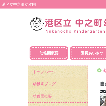
港区立中之町幼稚園
幼稚園概要
園長あいさつ
トップページ
自
幼稚園ブログ
20
幼稚園概要